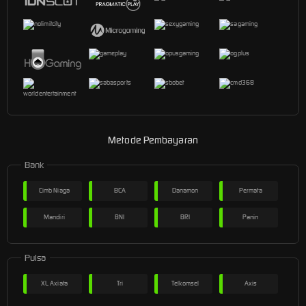
Metode Pembayaran
Bank
Cimb Niaga
BCA
Danamon
Permata
Mandiri
BNI
BRI
Panin
Pulsa
XL Axiata
Tri
Telkomsel
Axis