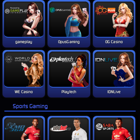
gameplay
OpusGaming
OG Casino
WE Casino
Playtech
IDNLive
Sports Gaming