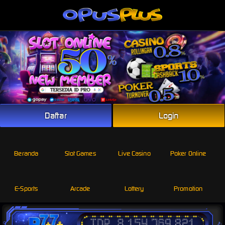
Link Alternatif
Daftar
Login
Beranda
Slot Games
Live Casino
Poker Online
E-Sports
Arcade
Lottery
Promotion